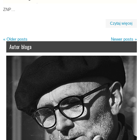
ZNP…
Czytaj więcej
«
Older posts
Newer posts
»
Autor bloga