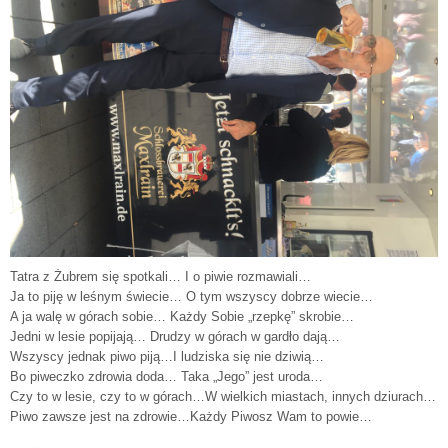
Tatra z Żubrem się spotkali… I o piwie rozmawiali…
Ja to piję w leśnym świecie… O tym wszyscy dobrze wiecie…
A ja walę w górach sobie… Każdy Sobie „rzepkę” skrobie…
Jedni w lesie popijają… Drudzy w górach w gardło dają…
Wszyscy jednak piwo piją…I ludziska się nie dziwią…
Bo piweczko zdrowia doda… Taka „Jego” jest uroda…
Czy to w lesie, czy to w górach…W wielkich miastach, innych dziurach…
Piwo zawsze jest na zdrowie…Każdy Piwosz Wam to powie…