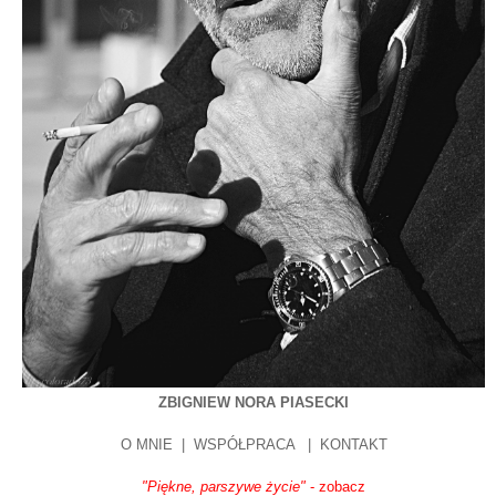
ZBIGNIEW NORA PIASECKI
O MNIE
|
WSPÓŁPRACA
|
KONTAKT
"Piękne, parszywe życie"
- zobacz