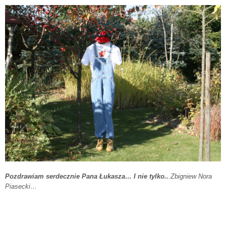
Pozdrawiam serdecznie Pana Łukasza… I nie tylko..
.Zbigniew Nora
Piasecki…