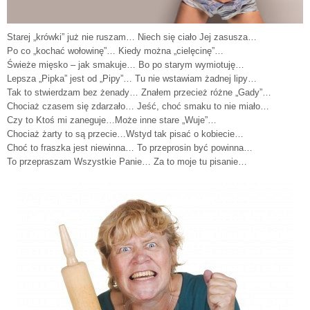
Starej „krówki” już nie ruszam… Niech się ciało Jej zasusza…
Po co „kochać wołowinę”… Kiedy można „cielęcinę”…
Świeże mięsko – jak smakuje… Bo po starym wymiotuję…
Lepsza „Pipka” jest od „Pipy”… Tu nie wstawiam żadnej lipy…
Tak to stwierdzam bez żenady… Znałem przecież różne „Gady”…
Chociaż czasem się zdarzało… Jeść, choć smaku to nie miało…
Czy to Ktoś mi zaneguje…Może inne stare „Wuje”…
Chociaż żarty to są przecie…Wstyd tak pisać o kobiecie…
Choć to fraszka jest niewinna… To przeprosin być powinna…
To przepraszam Wszystkie Panie… Za to moje tu pisanie…