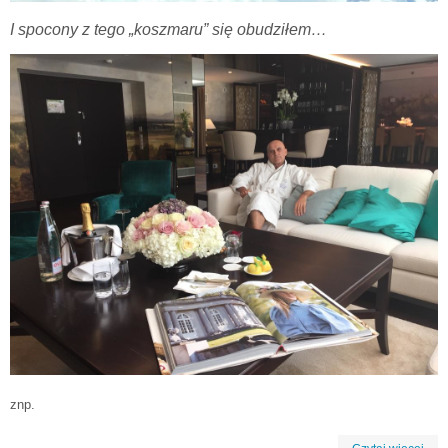
I spocony z tego „koszmaru” się obudziłem…
znp.