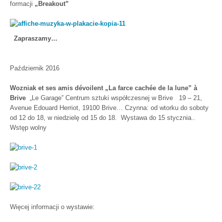
formacji
„Breakout”
Zapraszamy…
Październik 2016
Wozniak et ses amis dévoilent „La farce cachée de la lune” à
Brive
„Le Garage” Centrum sztuki współczesnej w Brive
19
–
21,
Avenue
Edouard
Herriot
, 19100
Brive… C
zynna: od wtorku do
soboty
od
12
do 18, w niedzielę od 15 do 18.
Wystawa do 15 stycznia..
Wstęp wolny
Więcej informacji o wystawie: