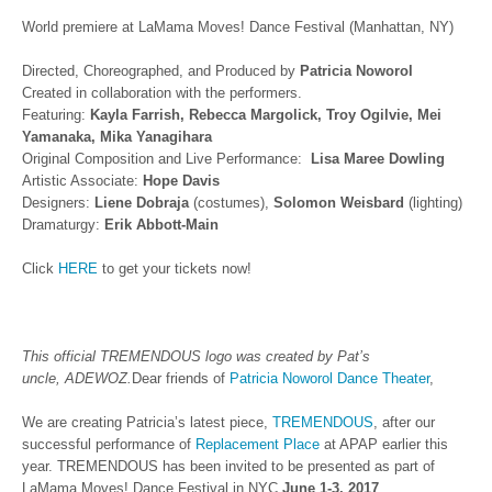
World premiere at LaMama Moves! Dance Festival (Manhattan, NY)
Directed, Choreographed, and Produced by
Patricia Noworol
Created in collaboration with the performers.
Featuring:
Kayla Farrish, Rebecca Margolick, Troy Ogilvie, Mei
Yamanaka, Mika Yanagihara
Original Composition and Live Performance:
Lisa Maree Dowling
Artistic Associate:
Hope Davis
Designers:
Liene Dobraja
(costumes),
Solomon Weisbard
(lighting)
Dramaturgy:
Erik Abbott-Main
Click
HERE
to get your tickets now!
This official TREMENDOUS logo was created by Pat’s
uncle, ADEWOZ.
Dear friends of
Patricia Noworol Dance Theater
,
We are creating Patricia’s latest piece,
TREMENDOUS
, after our
successful performance of
Replacement Place
at APAP earlier this
year. TREMENDOUS has been invited to be presented as part of
LaMama Moves! Dance Festival in NYC
June 1-3, 2017
.