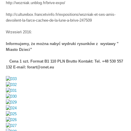
http://wozniak.unblog.fr/brive-expo/
http://culturebox.francetvinfo.fr/expositions/wozniak-et-ses-amis-
devoilent-la-farce-cachee-de-la-lune-a-brive-247509
Wrzesień 2016:
Informujemy, że można nabyć wydruki rysunków z wystawy ”
Miasto Dzieci”
Cena 1 szt. Format B1 110 PLN Brutto Kontakt: Tel. +48 530 557
132 E-mail: forart@onet.eu