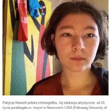
Patrycja Noworól polska choreografka. Jej edukacja artystyczna od 15
życia przebiegała m. innymi w Niemczech i USA (Folkwang University of