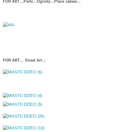
FOR ART…Parki…Ogrody…Place zabaw…
FOR ART… Street Art…