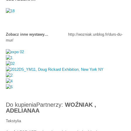
Zobacz inne wystawy…
http://wozniak.unblog.fr/durs-du-
mur/
Do kupieniaPartnerzy:
WOŹNIAK ,
ADELIANAA
Tekstylia