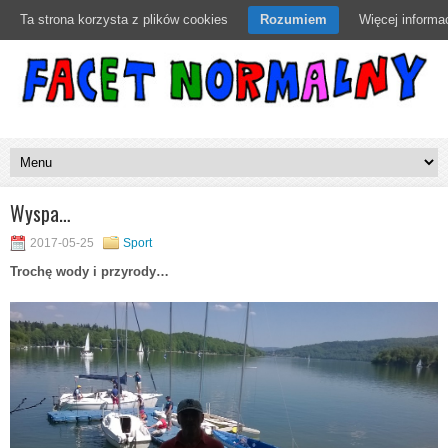
Ta strona korzysta z plików cookies
Rozumiem
Więcej informac
Wyspa…
2017-05-25
Sport
Trochę wody i przyrody…