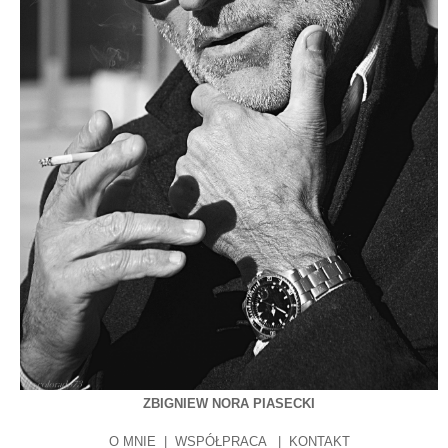
ZBIGNIEW NORA PIASECKI
O MNIE
|
WSPÓŁPRACA
|
KONTAKT