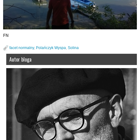
FN
facet normalny
,
Polańczyk Wyspa
,
Solina
Autor bloga