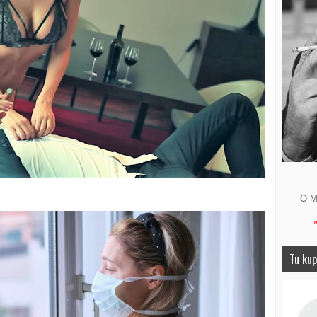
O M
Tu kup