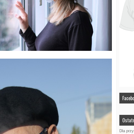
Faceb
Ostatn
Dla prz