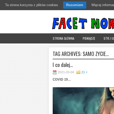
Ta strona korzysta z plików cookies
Rozumiem
Więcej informac
STRONA GŁÓWNA
PIENIĄDZE
STYL I 
TAG ARCHIVES:
SAMO ŻYCIE…
I co dalej…
2021-03-04
21 +
COVID 19…