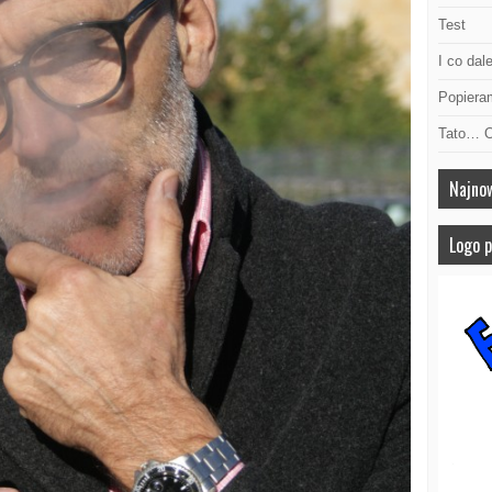
Test
I co dal
Popier
Tato… 
Najno
Logo 