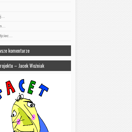
ej…
am…
Ojciec…
wsze komentarze
projektu – Jacek Woźniak