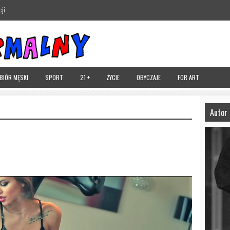
ji
UBIÓR MĘSKI
SPORT
21 +
ŻYCIE
OBYCZAJE
FOR ART
Autor 