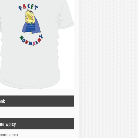
ook
ie wpisy
ypomnienia