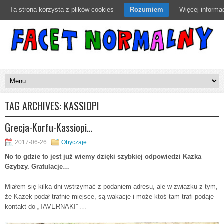
Ta strona korzysta z plików cookies
Rozumiem
Więcej informac
TAG ARCHIVES:
KASSIOPI
Grecja-Korfu-Kassiopi…
2017-06-26
Obyczaje
No to gdzie to jest już wiemy dzięki szybkiej odpowiedzi Kazka
Gzybzy. Gratulacje…
Miałem się kilka dni wstrzymać z podaniem adresu, ale w związku z tym,
że Kazek podał trafnie miejsce, są wakacje i może ktoś tam trafi podaję
kontakt do „TAVERNAKI” …