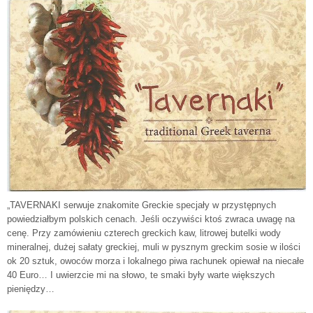
„TAVERNAKI serwuje znakomite Greckie specjały w przystępnych
powiedziałbym polskich cenach. Jeśli oczywiści ktoś zwraca uwagę na
cenę. Przy zamówieniu czterech greckich kaw, litrowej butelki wody
mineralnej, dużej sałaty greckiej, muli w pysznym greckim sosie w ilości
ok 20 sztuk, owoców morza i lokalnego piwa rachunek opiewał na niecałe
40 Euro… I uwierzcie mi na słowo, te smaki były warte większych
pieniędzy…