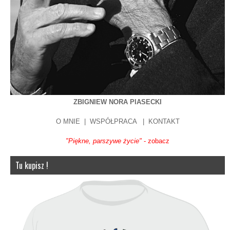
ZBIGNIEW NORA PIASECKI
O MNIE
|
WSPÓŁPRACA
|
KONTAKT
"Piękne, parszywe życie"
- zobacz
Tu kupisz !