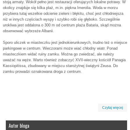
stoją armaty. Wokół pełno jest restauracji oferujących lokalne potrawy. W
okolicy znajduje się kilka plaż, m.in. piękna Imerolia. Woda w morzu
przybiera tutaj wszelkie odcienie zieleni i błękitu, choć jest chłodniejsza
niż w innych częściach wyspy i szybko robi się głęboko. Szczególnie
urokliwa jest oddalona o 300 m od centrum plaża Bataria, skąd można
obserwować wybrzeże Albanii.
Sporo uliczek w miasteczku jest jednokierunkowych, trudno też o miejsce
parkingowe w centrum. Wieczorami może wiać chłodny wiatr. Ponad
miasteczkiem widać ruiny zamku. Można go zwiedzać, ale należy
uważać na węże. Warto również zobaczyć XVII-wieczny kościół Panagia
Kassiopitissa, zbudowany w miejscu starożytnej świątyni Zeusa. Do
zamku prowadzi oznakowana droga z centrum.
Czytaj więcej
Autor bloga