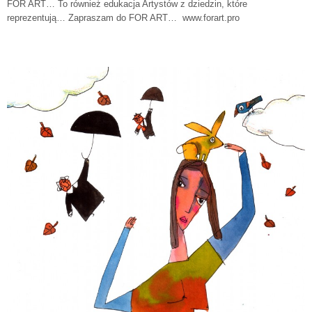
FOR ART… To również edukacja Artystów z dziedzin, które
reprezentują… Zapraszam do FOR ART… www.forart.pro