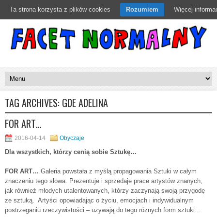
Ta strona korzysta z plików cookies
Rozumiem
Więcej informac
TAG ARCHIVES:
GDE ADELINA
FOR ART…
2016-04-14
Obyczaje
Dla wszystkich, którzy cenią sobie Sztukę…
FOR ART…
Galeria powstała z myślą propagowania Sztuki w całym
znaczeniu tego słowa. Prezentuje i sprzedaje prace artystów znanych,
jak również młodych utalentowanych, którzy zaczynają swoją przygodę
ze sztuką. Artyści opowiadając o życiu, emocjach i indywidualnym
postrzeganiu rzeczywistości – używają do tego różnych form sztuki…