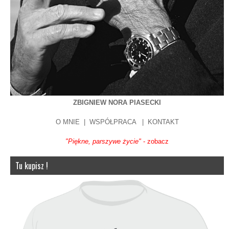
ZBIGNIEW NORA PIASECKI
O MNIE
|
WSPÓŁPRACA
|
KONTAKT
"Piękne, parszywe życie"
- zobacz
Tu kupisz !