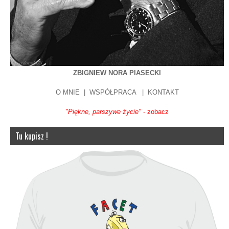
ZBIGNIEW NORA PIASECKI
O MNIE
|
WSPÓŁPRACA
|
KONTAKT
"Piękne, parszywe życie"
- zobacz
Tu kupisz !