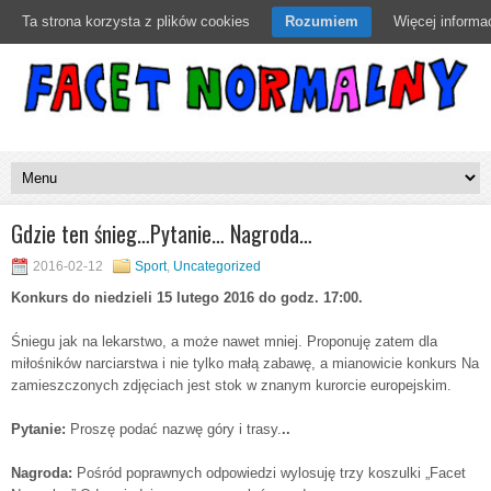
Ta strona korzysta z plików cookies
Rozumiem
Więcej informac
Gdzie ten śnieg…Pytanie… Nagroda…
2016-02-12
Sport
,
Uncategorized
Konkurs do niedzieli 15 lutego 2016 do godz. 17:00.
Śniegu jak na lekarstwo, a może nawet mniej. Proponuję zatem dla
miłośników narciarstwa i nie tylko małą zabawę, a mianowicie konkurs Na
zamieszczonych zdjęciach jest stok w znanym kurorcie europejskim.
Pytanie:
Proszę podać nazwę góry i trasy.
..
Nagroda:
Pośród poprawnych odpowiedzi wylosuję trzy koszulki „Facet