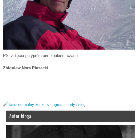
PS. Zdjęcia przyprószone znakiem czasu…
Zbigniew Nora Piasecki
facet normalny
,
konkurs
,
nagroda
,
narty
,
śnieg
Autor bloga