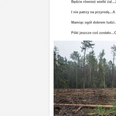
Będzie również wielki żal…Że „T
I nie patrzy na przyrodę…A na
Mamiąc ogół dobrem ludzi…Niec
Póki jeszcze coś zostało…Chyb