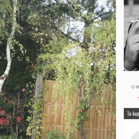
O M
Tu kup