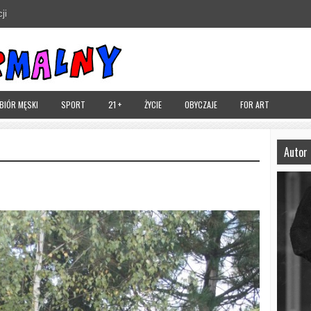
ji
UBIÓR MĘSKI
SPORT
21 +
ŻYCIE
OBYCZAJE
FOR ART
Autor 