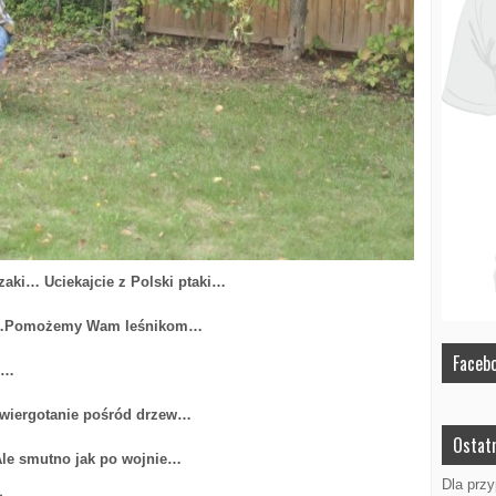
… Uciekajcie z Polski ptaki…
omożemy Wam leśnikom…
Faceb
ń…
gotanie pośród drzew…
Ostatn
smutno jak po wojnie…
Dla prz