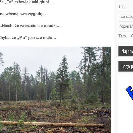
o” człowiek taki głupi…
Test
 własną swą wygodę…
I co dal
h, że wreszcie się obudzi…
Popier
Tato… 
a, że „Mu” jeszcze mało…
Najno
Logo 