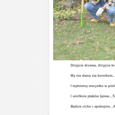
Drżyjcie drzewa, drżyjcie krzaki
My nie damy się kornikom…P
I wytniemy wszystko w pie
I umilknie ptaków śpiew…Świer
Będzie cicho i spokojnie…Ale 