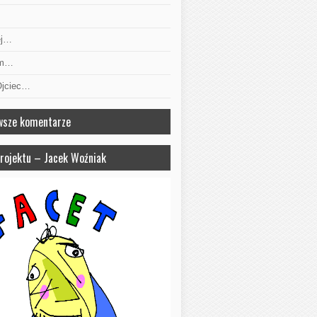
ej…
am…
Ojciec…
wsze komentarze
projektu – Jacek Woźniak