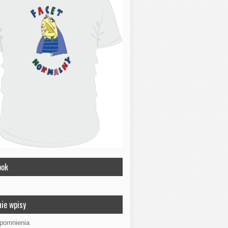
ook
ie wpisy
ypomnienia