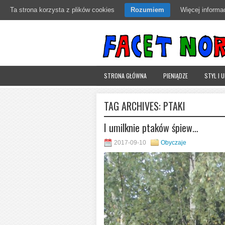
Ta strona korzysta z plików cookies
Rozumiem
Więcej informac
STRONA GŁÓWNA
PIENIĄDZE
STYL I 
TAG ARCHIVES:
PTAKI
I umilknie ptaków śpiew…
2017-09-10
Obyczaje