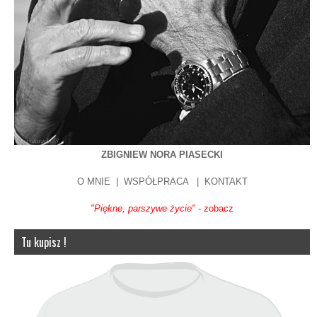
ZBIGNIEW NORA PIASECKI
O MNIE
|
WSPÓŁPRACA
|
KONTAKT
"Piękne, parszywe życie"
- zobacz
Tu kupisz !