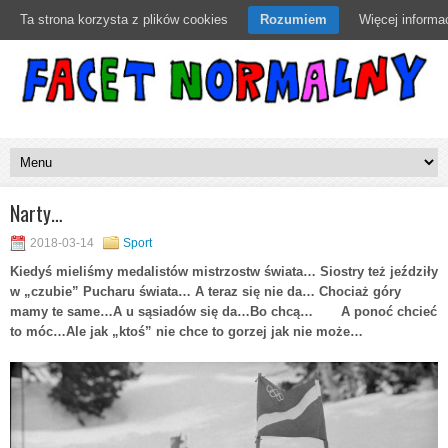
Ta strona korzysta z plików cookies
Rozumiem
Więcej informac
Narty…
2018-03-14
Sport
Kiedyś mieliśmy medalistów mistrzostw świata… Siostry też jeździły
w „czubie” Pucharu świata… A teraz się nie da… Chociaż góry
mamy te same…A u sąsiadów się da…Bo chcą… A ponoć chcieć
to móc…Ale jak „ktoś” nie chce to gorzej jak nie może…