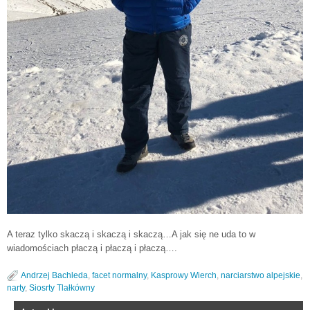
A teraz tylko skaczą i skaczą i skaczą…A jak się ne uda to w
wiadomościach płaczą i płaczą i płaczą….
Andrzej Bachleda
,
facet normalny
,
Kasprowy Wierch
,
narciarstwo alpejskie
,
narty
,
Siosrty Tlałkówny