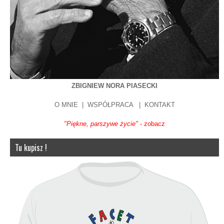
ZBIGNIEW NORA PIASECKI
O MNIE
|
WSPÓŁPRACA
|
KONTAKT
"Piękne, parszywe życie"
- zobacz
Tu kupisz !