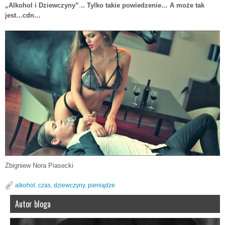
„Alkohol i Dziewczyny”
.
.. Tylko takie powiedzenie… A może tak
jest…cdn…
Zbigniew Nora Piasecki
alkohol
,
czas
,
dziewczyny
,
pieniądze
Autor bloga